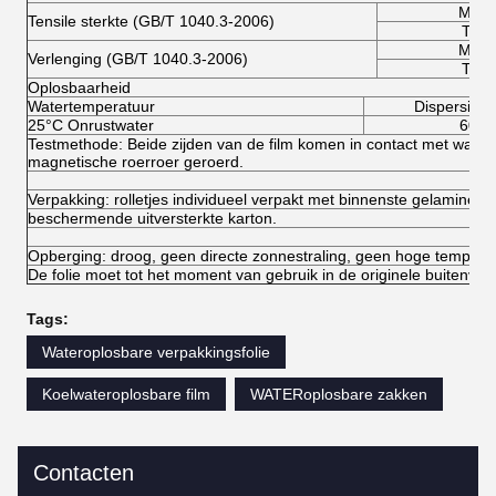
M.D.
Tensile sterkte (GB/T 1040.3-2006)
T.D.
M.D.
Verlenging (GB/T 1040.3-2006)
T.D.
Oplosbaarheid
Watertemperatuur
Dispersie (s
25°C Onrustwater
60
Testmethode: Beide zijden van de film komen in contact met wate
magnetische roerroer geroerd.
Verpakking: rolletjes individueel verpakt met binnenste gelamineerde
beschermende uitversterkte karton.
Opberging: droog, geen directe zonnestraling, geen hoge temperat
De folie moet tot het moment van gebruik in de originele buitenverp
Tags:
Wateroplosbare verpakkingsfolie
Koelwateroplosbare film
WATERoplosbare zakken
Contacten