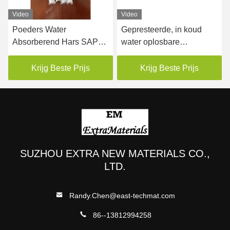
Video
Video
Poeders Water
Gepresteerde, in koud
Absorberend Hars SAP
water oplosbare
Verpakkingsfilm
verpakkingsfolie voor
ers
Wateroplosbaar 35mic
verticale
Krijg Beste Prijs
Krijg Beste Prijs
machineverpakkingspoeders
SUZHOU EXTRA NEW MATERIALS CO.,
LTD.
Randy.Chen@east-techmat.com
86--13812994258