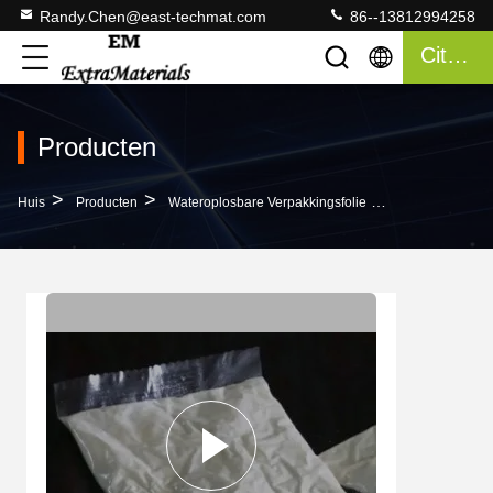
Randy.Chen@east-techmat.com
86--13812994258
Citaat
Producten
>
>
>
Huis
Producten
Wateroplosbare Verpakkingsfolie
Natuurlijke, In