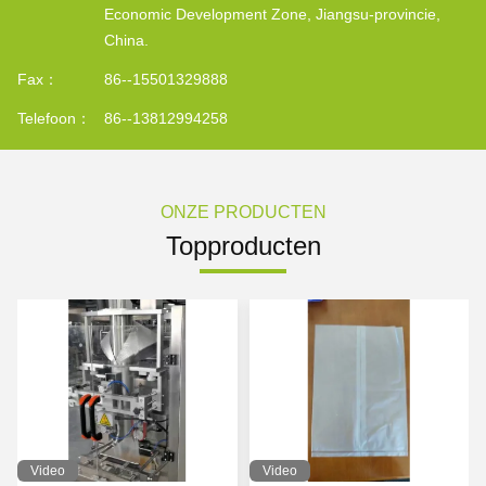
Economic Development Zone, Jiangsu-provincie,
China.
Fax：
86--15501329888
Telefoon：
86--13812994258
ONZE PRODUCTEN
Topproducten
Video
Video