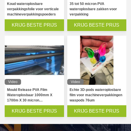
Koud wateroplosbare
35 tot 50 micron PVA
verpakkingsfolie voor verticale
wateroplosbare zakken voor
machineverpakkingspoeders
verpakking
KRIJG BESTE PRIJS
KRIJG BESTE PRIJS
Video
Video
Mould Release PVA Film
Echte 3D-pods wateroplosbare
Wateroplosbaar 1000mm X
film voor machineverpakkingen
1700m X 30 micron
waspods 76um
Transparante
KRIJG BESTE PRIJS
KRIJG BESTE PRIJS