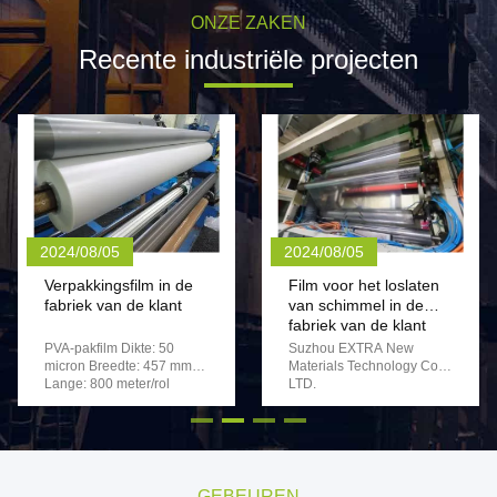
ONZE ZAKEN
Recente industriële projecten
2024/08/05
2024/08/05
Verpakkingsfilm in de
Film voor het loslaten
fabriek van de klant
van schimmel in de
fabriek van de klant
PVA-pakfilm Dikte: 50
Suzhou EXTRA New
micron Breedte: 457 mm
Materials Technology Co.,
Lange: 800 meter/rol
LTD.
Productbeschrijving
2024/5/25 Filmtype:
PVOH-film voor
schimmelvrijstelling van
vaste oppervlakteplaten
Beschrijving van de film:
GEBEUREN