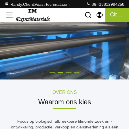
Randy.Chen@east-techmat.com
86--13812994258
Citaat
OVER ONS
Waarom ons kies
Focus op biologisch afbreekbare filmonderzoek en -
ontwikkeling, productie, verkoop en dienstverlening als één