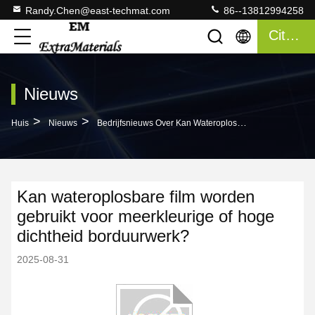
Randy.Chen@east-techmat.com
86--13812994258
Citaat
Nieuws
>
>
Huis
Nieuws
Bedrijfsnieuws Over Kan Wateroplosbare Film Worden Gebruikt Voor Meerkleurige Of Hoge Dichtheid Borduurwerk?
Kan wateroplosbare film worden
gebruikt voor meerkleurige of hoge
dichtheid borduurwerk?
2025-08-31