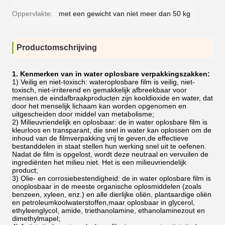
Oppervlakte:
met een gewicht van niet meer dan 50 kg
Productomschrijving
1. Kenmerken van in water oplosbare verpakkingszakken:
1) Veilig en niet-toxisch: wateroplosbare film is veilig, niet-
toxisch, niet-irriterend en gemakkelijk afbreekbaar voor
mensen.de eindafbraakproducten zijn kooldioxide en water, dat
door het menselijk lichaam kan worden opgenomen en
uitgescheiden door middel van metabolisme;
2) Milieuvriendelijk en oplosbaar: de in water oplosbare film is
kleurloos en transparant, die snel in water kan oplossen om de
inhoud van de filmverpakking vrij te geven,de effectieve
bestanddelen in staat stellen hun werking snel uit te oefenen.
Nadat de film is opgelost, wordt deze neutraal en vervuilen de
ingrediënten het milieu niet. Het is een milieuvriendelijk
product;
3) Olie- en corrosiebestendigheid: de in water oplosbare film is
onoplosbaar in de meeste organische oplosmiddelen (zoals
benzeen, xyleen, enz.) en alle dierlijke oliën, plantaardige oliën
en petroleumkoolwaterstoffen,maar oplosbaar in glycerol,
ethyleenglycol, amide, triethanolamine, ethanolaminezout en
dimethylmapel;