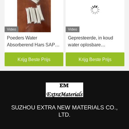
Video
Video
Poeders Water
Gepresteerde, in koud
Absorberend Hars SAP
water oplosbare
Verpakkingsfilm
verpakkingsfolie voor
ers
Wateroplosbaar 35mic
verticale
Krijg Beste Prijs
Krijg Beste Prijs
machineverpakkingspoeders
SUZHOU EXTRA NEW MATERIALS CO.,
LTD.