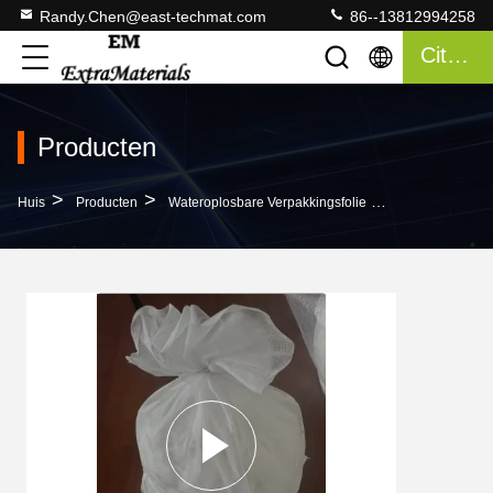
Randy.Chen@east-techmat.com
86--13812994258
Citaat
Producten
>
>
>
Huis
Producten
Wateroplosbare Verpakkingsfolie
Landbouwchemi