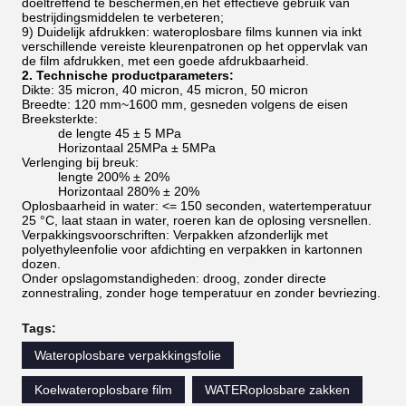
doeltreffend te beschermen,en het effectieve gebruik van
bestrijdingsmiddelen te verbeteren;
9) Duidelijk afdrukken: wateroplosbare films kunnen via inkt
verschillende vereiste kleurenpatronen op het oppervlak van
de film afdrukken, met een goede afdrukbaarheid.
2. Technische productparameters:
Dikte: 35 micron, 40 micron, 45 micron, 50 micron
Breedte: 120 mm~1600 mm, gesneden volgens de eisen
Breeksterkte:
de lengte 45 ± 5 MPa
Horizontaal 25MPa ± 5MPa
Verlenging bij breuk:
lengte 200% ± 20%
Horizontaal 280% ± 20%
Oplosbaarheid in water: <= 150 seconden, watertemperatuur
25 °C, laat staan in water, roeren kan de oplosing versnellen.
Verpakkingsvoorschriften: Verpakken afzonderlijk met
polyethyleenfolie voor afdichting en verpakken in kartonnen
dozen.
Onder opslagomstandigheden: droog, zonder directe
zonnestraling, zonder hoge temperatuur en zonder bevriezing.
Tags:
Wateroplosbare verpakkingsfolie
Koelwateroplosbare film
WATERoplosbare zakken