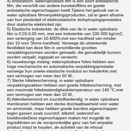
4) Antistatisch: wateroplosbare film is een soort antistatische
film, die verschilt van andere kunststoffilms en goede
antistatische eigenschappen heeft.Tijdens het gebruik van in
water oplosbare filmverpakkingsproducten, zal er geen afname
van hun plasticiteit of elektrostatische stofophopingsprestaties
door statische elektriciteit zijn;
5) Elastische treksterkte: de dikte van de in water oplosbare
film is 0,03-0,05 mm, met een treksterkte van 100-300 kg/cm2,
een verlenging van 10-600%,met een hardheid van minder
dan 10 voor Shore-hardheid. Vanwege de uitstekende
flexibiliteit kan deze film in verschillende groottes
verpakkingsvormen worden gemaakt, die gemakkelijk kunnen
worden verpakt, ingepakt en verwerkt;
6) nauwkeurige meting: wateroplosbare folies hebben een
hoge mechanische en automatische verpakkingsprestatie
vanwege hun unieke elastische modulus en treksterkte,met
een vermogen van meer dan 50 W,;
7) Sterke hittebescherming: in water oplosbare
verpakkingszakken hebben een goede hittebescherming, met
een maximale hittebestendigheidstemperatuur van 140 °C,met
een vermogen van meer dan 10 W,;
8) Adembenemend en zuurstofbestendig: in water oplosbare
membranen hebben een sterke doorlaatbaarheid voor water
en ammoniak, maar hebben goede barrière eigenschappen
tegen gassen zoals zuurstof, stikstof, waterstof,en
kooldioxideDeze eigenschappen maken het mogelijk de
ingrediënten en de oorspronkelijke geur van het verpakte
product intact te houden, de activiteit van de inhoud