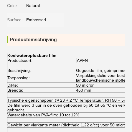
Color:
Natural
Surface:
Embossed
Productomschrijving
Koelwateroplosbare film
Productsoort:
APFN
Beschrijving:
Gegooide film, geïmprimeerd,
Verpakkingsfolie voor bestrij
Toepassing:
landbouwchemische stoffen
Dikte:
50 micron
Breedte:
460 mm
Typische eigenschappen @ 23 + 2 °C Temperatuur, RH 50 + 5%.
De film werd 3 uur in de oven gehouden bij 60 tot 65 °C en vervolg
gebracht.
Watergehalte van PVA-film: 10 tot 12%
Gewicht per vierkante meter (dichtheid 1,22 g/cc) voor 50 micron