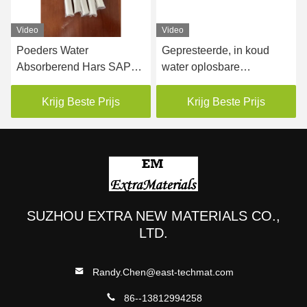
Video
Video
Poeders Water
Gepresteerde, in koud
Absorberend Hars SAP
water oplosbare
Verpakkingsfilm
verpakkingsfolie voor
ers
Wateroplosbaar 35mic
verticale
Krijg Beste Prijs
Krijg Beste Prijs
machineverpakkingspoeders
SUZHOU EXTRA NEW MATERIALS CO.,
LTD.
Randy.Chen@east-techmat.com
86--13812994258