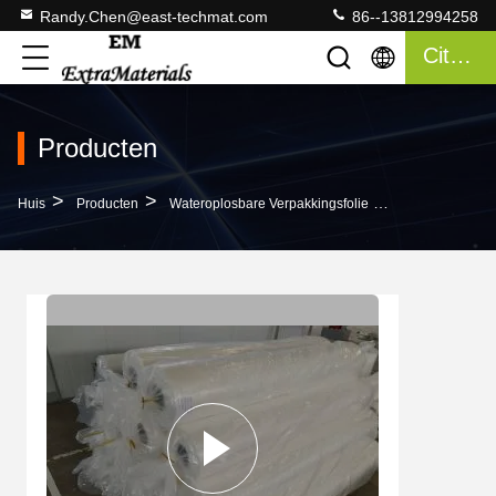
Randy.Chen@east-techmat.com
86--13812994258
Citaat
Producten
>
>
>
Huis
Producten
Wateroplosbare Verpakkingsfolie
Landbouwchemis