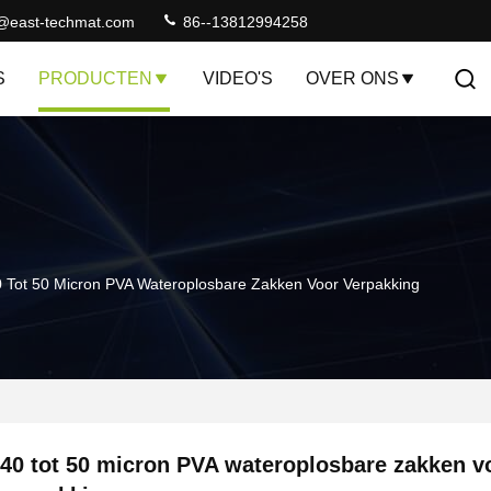
@east-techmat.com
86--13812994258
S
PRODUCTEN
VIDEO'S
OVER ONS
 Tot 50 Micron PVA Wateroplosbare Zakken Voor Verpakking
40 tot 50 micron PVA wateroplosbare zakken v