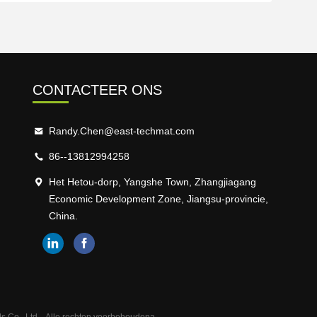
CONTACTEER ONS
Randy.Chen@east-techmat.com
86--13812994258
Het Hetou-dorp, Yangshe Town, Zhangjiagang
Economic Development Zone, Jiangsu-provincie,
China.