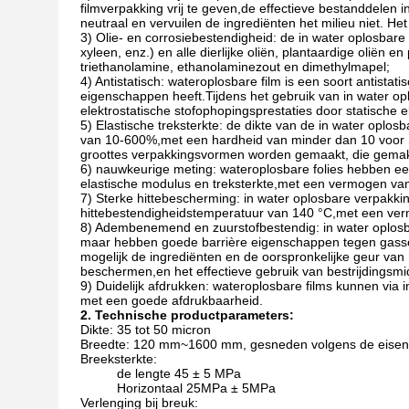
filmverpakking vrij te geven,de effectieve bestanddelen in
neutraal en vervuilen de ingrediënten het milieu niet. Het 
3) Olie- en corrosiebestendigheid: de in water oplosbar
xyleen, enz.) en alle dierlijke oliën, plantaardige oliën 
triethanolamine, ethanolaminezout en dimethylmapel;
4) Antistatisch: wateroplosbare film is een soort antistati
eigenschappen heeft.Tijdens het gebruik van in water opl
elektrostatische stofophopingsprestaties door statische elek
5) Elastische treksterkte: de dikte van de in water oplo
van 10-600%,met een hardheid van minder dan 10 voor Sho
groottes verpakkingsvormen worden gemaakt, die gemakk
6) nauwkeurige meting: wateroplosbare folies hebben 
elastische modulus en treksterkte,met een vermogen va
7) Sterke hittebescherming: in water oplosbare verpak
hittebestendigheidstemperatuur van 140 °C,met een ve
8) Adembenemend en zuurstofbestendig: in water oplos
maar hebben goede barrière eigenschappen tegen gassen
mogelijk de ingrediënten en de oorspronkelijke geur van h
beschermen,en het effectieve gebruik van bestrijdingsmi
9) Duidelijk afdrukken: wateroplosbare films kunnen via 
met een goede afdrukbaarheid.
2. Technische productparameters:
Dikte: 35 tot 50 micron
Breedte: 120 mm~1600 mm, gesneden volgens de eisen
Breeksterkte:
de lengte 45 ± 5 MPa
Horizontaal 25MPa ± 5MPa
Verlenging bij breuk: