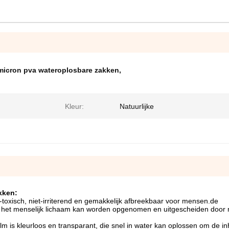
micron pva wateroplosbare zakken
,
Kleur:
Natuurlijke
kken:
iet-toxisch, niet-irriterend en gemakkelijk afbreekbaar voor mensen.de
or het menselijk lichaam kan worden opgenomen en uitgescheiden door 
film is kleurloos en transparant, die snel in water kan oplossen om de 