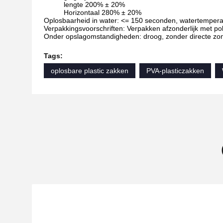
lengte 200% ± 20%
Horizontaal 280% ± 20%
Oplosbaarheid in water: <= 150 seconden, watertemperatu
Verpakkingsvoorschriften: Verpakken afzonderlijk met pol
Onder opslagomstandigheden: droog, zonder directe zon
Tags:
oplosbare plastic zakken
PVA-plasticzakken