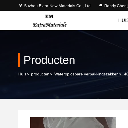
Suzhou Extra New Materials Co., Ltd.
Randy.Chen
HUI
Producten
Huis
>
producten
>
Wateroplosbare verpakkingszakken
>
40