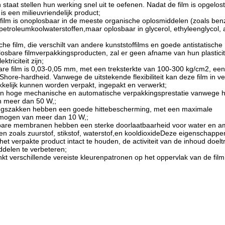
 staat stellen hun werking snel uit te oefenen. Nadat de film is opgelos
is een milieuvriendelijk product;
e film is onoplosbaar in de meeste organische oplosmiddelen (zoals ben
en petroleumkoolwaterstoffen,maar oplosbaar in glycerol, ethyleenglycol,
sche film, die verschilt van andere kunststoffilms en goede antistatische
osbare filmverpakkingsproducten, zal er geen afname van hun plasticite
triciteit zijn;
sbare film is 0,03-0,05 mm, met een treksterkte van 100-300 kg/cm2, ee
re-hardheid. Vanwege de uitstekende flexibiliteit kan deze film in ve
elijk kunnen worden verpakt, ingepakt en verwerkt;
een hoge mechanische en automatische verpakkingsprestatie vanwege 
n meer dan 50 W,;
kingszakken hebben een goede hittebescherming, met een maximale
rmogen van meer dan 10 W,;
bare membranen hebben een sterke doorlaatbaarheid voor water en 
 zoals zuurstof, stikstof, waterstof,en kooldioxideDeze eigenschapp
et verpakte product intact te houden, de activiteit van de inhoud doelt
ddelen te verbeteren;
inkt verschillende vereiste kleurenpatronen op het oppervlak van de fil