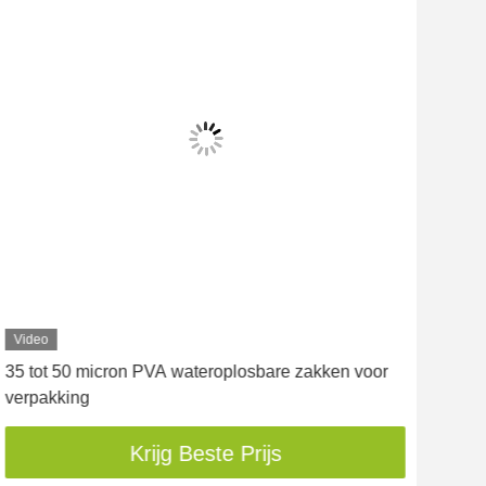
Video
Vid
35 tot 50 micron PVA wateroplosbare zakken voor
40 
verpakking
ver
Krijg Beste Prijs