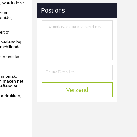
t, wordt deze
Post ons
zeen,
 amide,
it of
n verlenging
rschillende
hun unieke
ammoniak,
en maken het
reffend te
Verzend
m afdrukken,