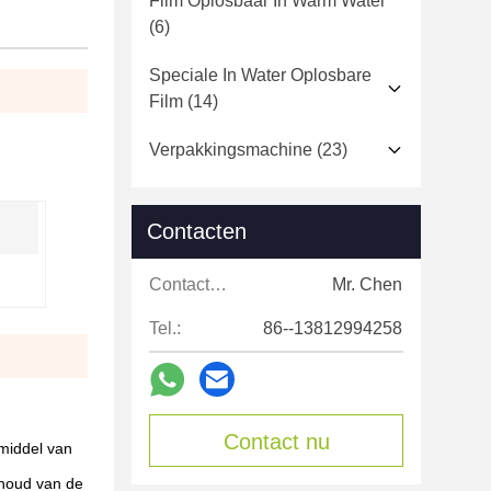
Film Oplosbaar In Warm Water
(6)
Speciale In Water Oplosbare
Film
(14)
Verpakkingsmachine
(23)
Contacten
Contacten:
Mr. Chen
Tel.:
86--13812994258
Contact nu
middel van
inhoud van de