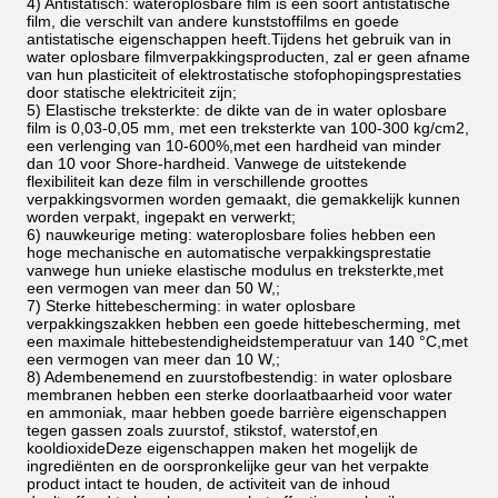
4) Antistatisch: wateroplosbare film is een soort antistatische
film, die verschilt van andere kunststoffilms en goede
antistatische eigenschappen heeft.Tijdens het gebruik van in
water oplosbare filmverpakkingsproducten, zal er geen afname
van hun plasticiteit of elektrostatische stofophopingsprestaties
door statische elektriciteit zijn;
5) Elastische treksterkte: de dikte van de in water oplosbare
film is 0,03-0,05 mm, met een treksterkte van 100-300 kg/cm2,
een verlenging van 10-600%,met een hardheid van minder
dan 10 voor Shore-hardheid. Vanwege de uitstekende
flexibiliteit kan deze film in verschillende groottes
verpakkingsvormen worden gemaakt, die gemakkelijk kunnen
worden verpakt, ingepakt en verwerkt;
6) nauwkeurige meting: wateroplosbare folies hebben een
hoge mechanische en automatische verpakkingsprestatie
vanwege hun unieke elastische modulus en treksterkte,met
een vermogen van meer dan 50 W,;
7) Sterke hittebescherming: in water oplosbare
verpakkingszakken hebben een goede hittebescherming, met
een maximale hittebestendigheidstemperatuur van 140 °C,met
een vermogen van meer dan 10 W,;
8) Adembenemend en zuurstofbestendig: in water oplosbare
membranen hebben een sterke doorlaatbaarheid voor water
en ammoniak, maar hebben goede barrière eigenschappen
tegen gassen zoals zuurstof, stikstof, waterstof,en
kooldioxideDeze eigenschappen maken het mogelijk de
ingrediënten en de oorspronkelijke geur van het verpakte
product intact te houden, de activiteit van de inhoud