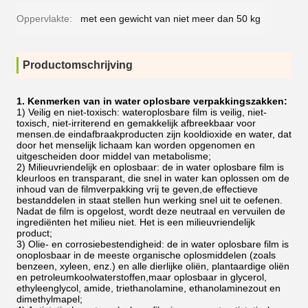
Oppervlakte:
met een gewicht van niet meer dan 50 kg
Productomschrijving
1. Kenmerken van in water oplosbare verpakkingszakken:
1) Veilig en niet-toxisch: wateroplosbare film is veilig, niet-
toxisch, niet-irriterend en gemakkelijk afbreekbaar voor
mensen.de eindafbraakproducten zijn kooldioxide en water, dat
door het menselijk lichaam kan worden opgenomen en
uitgescheiden door middel van metabolisme;
2) Milieuvriendelijk en oplosbaar: de in water oplosbare film is
kleurloos en transparant, die snel in water kan oplossen om de
inhoud van de filmverpakking vrij te geven,de effectieve
bestanddelen in staat stellen hun werking snel uit te oefenen.
Nadat de film is opgelost, wordt deze neutraal en vervuilen de
ingrediënten het milieu niet. Het is een milieuvriendelijk
product;
3) Olie- en corrosiebestendigheid: de in water oplosbare film is
onoplosbaar in de meeste organische oplosmiddelen (zoals
benzeen, xyleen, enz.) en alle dierlijke oliën, plantaardige oliën
en petroleumkoolwaterstoffen,maar oplosbaar in glycerol,
ethyleenglycol, amide, triethanolamine, ethanolaminezout en
dimethylmapel;