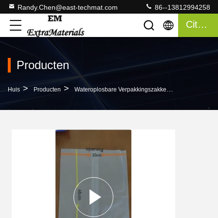
Randy.Chen@east-techmat.com
86--13812994258
Citaat
Producten
>
>
>
Huis
Producten
Wateroplosbare Verpakkingszakken
Pesticiden 