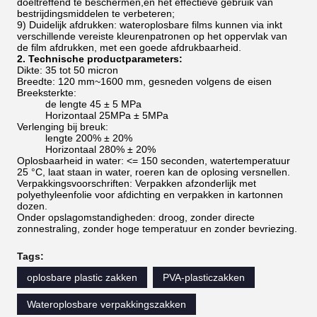
doeltreffend te beschermen,en het effectieve gebruik van
bestrijdingsmiddelen te verbeteren;
9) Duidelijk afdrukken: wateroplosbare films kunnen via inkt
verschillende vereiste kleurenpatronen op het oppervlak van
de film afdrukken, met een goede afdrukbaarheid.
2. Technische productparameters:
Dikte: 35 tot 50 micron
Breedte: 120 mm~1600 mm, gesneden volgens de eisen
Breeksterkte:
de lengte 45 ± 5 MPa
Horizontaal 25MPa ± 5MPa
Verlenging bij breuk:
lengte 200% ± 20%
Horizontaal 280% ± 20%
Oplosbaarheid in water: <= 150 seconden, watertemperatuur
25 °C, laat staan in water, roeren kan de oplosing versnellen.
Verpakkingsvoorschriften: Verpakken afzonderlijk met
polyethyleenfolie voor afdichting en verpakken in kartonnen
dozen.
Onder opslagomstandigheden: droog, zonder directe
zonnestraling, zonder hoge temperatuur en zonder bevriezing.
Tags:
oplosbare plastic zakken
PVA-plasticzakken
Wateroplosbare verpakkingszakken