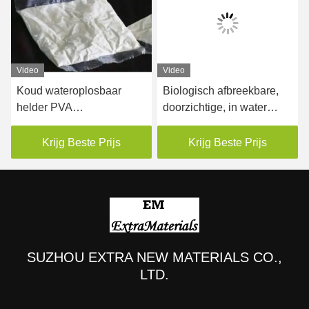
Video
Video
Koud wateroplosbaar
Biologisch afbreekbare,
helder PVA
doorzichtige, in water
milieuvriendelijke
oplosbare
verpakkingszakken voor
verpakkingszakken
Krijg Beste Prijs
Krijg Beste Prijs
koelopslag
SUZHOU EXTRA NEW MATERIALS CO.,
LTD.