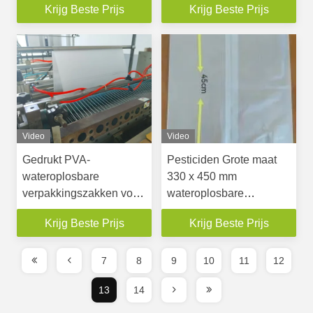
Krijg Beste Prijs
Krijg Beste Prijs
ultrafijne poeders film
Video
Video
Gedrukt PVA-
Pesticiden Grote maat
wateroplosbare
330 x 450 mm
verpakkingszakken voor
wateroplosbare
poeders van plastic
verpakkingszakken
Krijg Beste Prijs
Krijg Beste Prijs
fragmenten
7
8
9
10
11
12
13
14