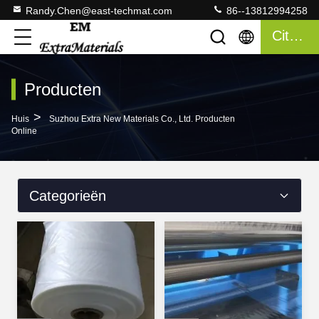
Randy.Chen@east-techmat.com
86--13812994258
Citaat
Producten
>
Huis
Suzhou Extra New Materials Co., Ltd. Producten
Online
Categorieën