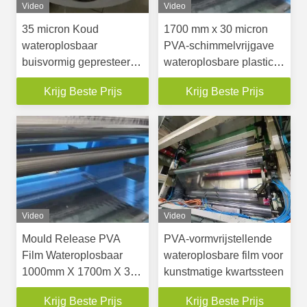
Video
Video
35 micron Koud
1700 mm x 30 micron
wateroplosbaar
PVA-schimmelvrijgave
buisvormig gepresteerd
wateroplosbare plastic
oppervlak
film voor kunstmatige
Krijg Beste Prijs
Krijg Beste Prijs
kwartssteen
Video
Video
Mould Release PVA
PVA-vormvrijstellende
Film Wateroplosbaar
wateroplosbare film voor
1000mm X 1700m X 30
kunstmatige kwartssteen
micron Transparante
Krijg Beste Prijs
Krijg Beste Prijs