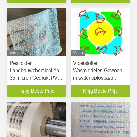
Video
Video
Pesticiden
Vloeistoffen
Landbouwchemicaliën
Wasmiddelen Gewoon
35 micron Gedrukt PVA-
in water oplosbaar
wateroplosbaar drukfilm
Drukfilmproject
Krijg Beste Prijs
Krijg Beste Prijs
Plaatvervaardiging
Drukproducten