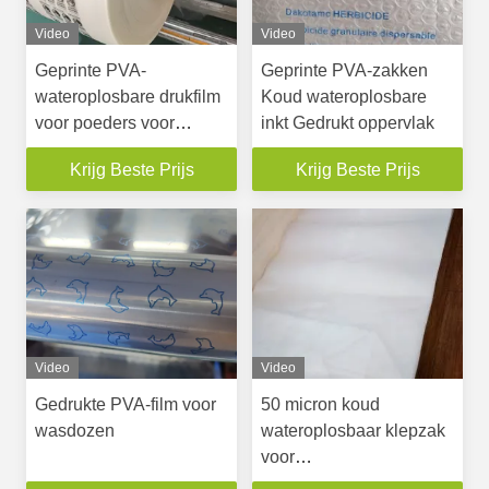
Video
Video
Geprinte PVA-
Geprinte PVA-zakken
wateroplosbare drukfilm
Koud wateroplosbare
voor poeders voor
inkt Gedrukt oppervlak
verticale machines
Krijg Beste Prijs
Krijg Beste Prijs
Video
Video
Gedrukte PVA-film voor
50 micron koud
wasdozen
wateroplosbaar klepzak
voor
verpakkingspoeders