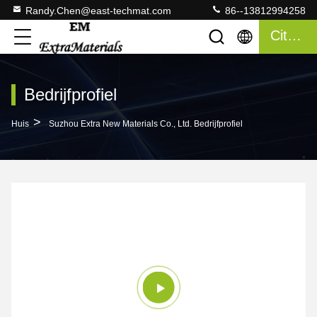
Randy.Chen@east-techmat.com
86--13812994258
Citaat
Bedrijfprofiel
>
Huis
Suzhou Extra New Materials Co., Ltd. Bedrijfprofiel