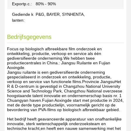
Exportp.c.:
80% - 90%
Gediende k
P&G, BAYER, SYNHENTA,
lanten:
Bedrijfsgegevens
Focus op biologisch afbreekbare film onderzoek en
ontwikkeling, productie, verkoop en service als één
gediversifieerde onderneming.We hebben twee
productiecentrales in China.: Jiangsu Ruilante en Fujian
Aoxingde.
Jiangsu ruilante is een gediversifieerde onderneming
gespecialiseerd in onderzoek en ontwikkeling, productie,
verkoop en service van functionele films.Provincie JiangsuHet
R & D-centrum is gevestigd in Changzhou National University
Science and Technology Park, Changzhou National overzeese
hoogstaande talent innovatie en ondernemerschap basis nr. 1
Chuangyan haven.Fujian Aoxingde start met productie in 2024,
met de derde type productielijn, voornamelijk gericht op de
bevordering van PVA-films op biologisch afbreekbaar gebied.
Het bedrijf heeft geavanceerde apparatuur van onafhankelijke
innovatie, sterk wetenschappelijk onderzoeksteam en
technische kracht,en heeft een nauwe samenwerking met het