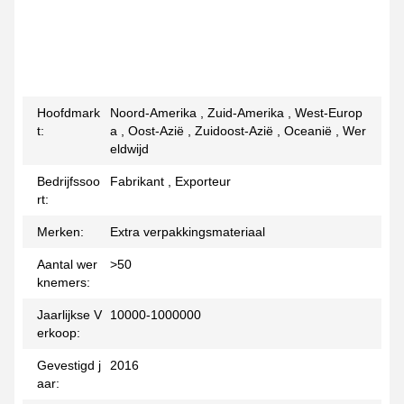
Hoofdmark
Noord-Amerika , Zuid-Amerika , West-Europ
t:
a , Oost-Azië , Zuidoost-Azië , Oceanië , Wer
eldwijd
Bedrijfssoo
Fabrikant , Exporteur
rt:
Merken:
Extra verpakkingsmateriaal
Aantal wer
>50
knemers:
Jaarlijkse V
10000-1000000
erkoop:
Gevestigd j
2016
aar: