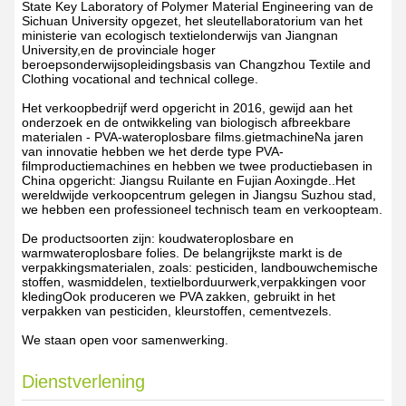
State Key Laboratory of Polymer Material Engineering van de
Sichuan University opgezet, het sleutellaboratorium van het
ministerie van ecologisch textielonderwijs van Jiangnan
University,en de provinciale hoger
beroepsonderwijsopleidingsbasis van Changzhou Textile and
Clothing vocational and technical college.
Het verkoopbedrijf werd opgericht in 2016, gewijd aan het
onderzoek en de ontwikkeling van biologisch afbreekbare
materialen - PVA-wateroplosbare films.gietmachineNa jaren
van innovatie hebben we het derde type PVA-
filmproductiemachines en hebben we twee productiebasen in
China opgericht: Jiangsu Ruilante en Fujian Aoxingde..Het
wereldwijde verkoopcentrum gelegen in Jiangsu Suzhou stad,
we hebben een professioneel technisch team en verkoopteam.
De productsoorten zijn: koudwateroplosbare en
warmwateroplosbare folies. De belangrijkste markt is de
verpakkingsmaterialen, zoals: pesticiden, landbouwchemische
stoffen, wasmiddelen, textielborduurwerk,verpakkingen voor
kledingOok produceren we PVA zakken, gebruikt in het
verpakken van pesticiden, kleurstoffen, cementvezels.
We staan open voor samenwerking.
Dienstverlening