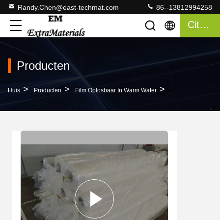
Randy.Chen@east-techmat.com
86--13812994258
Citaat
Producten
>
>
>
Huis
Producten
Film Oplosbaar In Warm Water
Polyvinylalcoholo