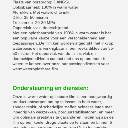
Plaats van oorsprong: JIANGSU
Oplosbaarheid: 100% in warm water
Afdrukken: Met waterdichte inkt
Dikte: 35-50 micron
Treksterkte: 20-30 MPa
Oppervlak: vlak, doorschijnend
Met een oplosbaarheid van 100% in warm water is het
een populaire keuze voor een verscheidenheid aan
toepassingen..De film kan worden afgedrukt met inkt op
waterbasis en is verkrijgbaar in een reeks diktes van 35-
50 micron.Het oppervlak van de film is vlak en
doorschijnendNeem contact met ons op om meer te
weten te komen over onze aanpassingsdiensten voor
warmwateroplosbare film.
Ondersteuning en diensten:
Onze in warm water oplosbare film is een hoogwaardig
product ontworpen om op te lossen in heet water,
zonder residu of schadelijke stoffen achter te laten.met
inbegrip van waszakken, borduurstabilisatoren, en meer.
Om optimale prestaties te garanderen, raden wij aan de
film op een koele, droge plaats op te slaan en binnen 6
maanden na aankoop te gebruiken.Onze technische