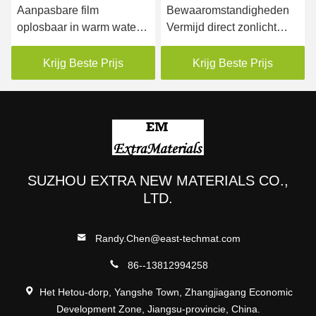
Aanpasbare film
Bewaaromstandigheden
oplosbaar in warm water
Vermijd direct zonlicht
Plain Translucent Surface
Losbare film voor heet
water 300-400%
Krijg Beste Prijs
Krijg Beste Prijs
Verlenging bij breuk
SUZHOU EXTRA NEW MATERIALS CO.,
LTD.
Randy.Chen@east-techmat.com
86--13812994258
Het Hetou-dorp, Yangshe Town, Zhangjiagang Economic
Development Zone, Jiangsu-provincie, China.