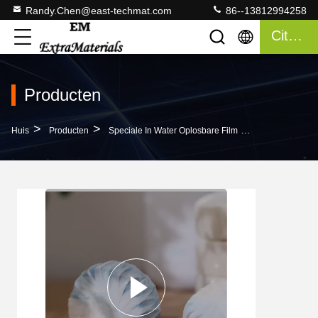
Randy.Chen@east-techmat.com
86--13812994258
Citaat
Producten
>
>
>
Huis
Producten
Speciale In Water Oplosbare Film
Biologisch Afb