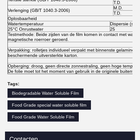
T.D.
M.D.
Verlenging (GB/T 1040.3-2006)
T.D.
Oplosbaarheid
Watertemperatuur
Dispersie (sec.
25°C Onrustwater
25
Testmethode: Beide zijden van de film komen in contact met wate
magnetische roerroer geroerd.
Verpakking: rolletjes individueel verpakt met binnenste gelamineerde
beschermende uitversterkte karton.
Opberging: droog, geen directe zonnestraling, geen hoge temperat
De folie moet tot het moment van gebruik in de originele buitenverp
Tags:
Biodegradable Water Soluble Film
Food Grade special water soluble film
Food Grade Water Soluble Film
Contacten