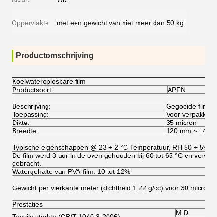
Oppervlakte:
met een gewicht van niet meer dan 50 kg
Productomschrijving
Koelwateroplosbare film
Productsoort:
APFN
Beschrijving:
Gegooide film, n
Toepassing:
Voor verpakking
Dikte:
35 micron
Breedte:
120 mm ~ 140 
Typische eigenschappen @ 23 + 2 °C Temperatuur, RH 50 + 5%.
De film werd 3 uur in de oven gehouden bij 60 tot 65 °C en vervolg
gebracht.
Watergehalte van PVA-film: 10 tot 12%
Gewicht per vierkante meter (dichtheid 1,22 g/cc) voor 30 micron
Prestaties
M.D.
Tensile sterkte (GB/T 1040.3-2006)