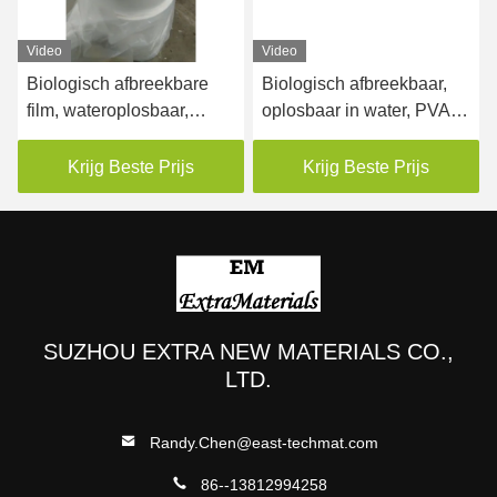
Video
Video
Biologisch afbreekbare
Biologisch afbreekbaar,
film, wateroplosbaar,
oplosbaar in water, PVA
chemisch bestand
speciale transparante film
35 micron
Krijg Beste Prijs
Krijg Beste Prijs
SUZHOU EXTRA NEW MATERIALS CO.,
LTD.
Randy.Chen@east-techmat.com
86--13812994258