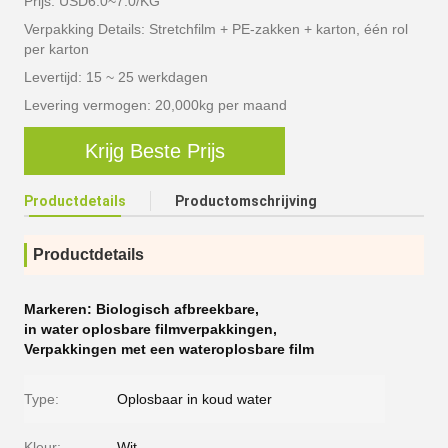
Prijs: USD6.0~7.0/KG
Verpakking Details: Stretchfilm + PE-zakken + karton, één rol
per karton
Levertijd: 15 ~ 25 werkdagen
Levering vermogen: 20,000kg per maand
Krijg Beste Prijs
Productdetails
Productomschrijving
Productdetails
Markeren:
Biologisch afbreekbare
,
in water oplosbare filmverpakkingen
,
Verpakkingen met een wateroplosbare film
Type:
Oplosbaar in koud water
Kleur:
Wit