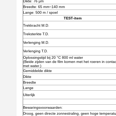
Dikte: 76 μm
Breedte: 65 mm~140 mm
Lange: 500 m / spoel
TEST-item
Trekkracht M.D.
Treksterkte T.D.
Verlenging M.D.
Verlenging T.D.
Oplossingstijd bij 20 °C 800 ml water
(Beide zijden van de film komen met het roeren in contac
met water.)
Gemiddelde dikte
Dikte
Breedte
Lange
Uiterlijk
Bewaringsvoorwaarden:
Droog, geen directe zonnestraling, geen hoge temperatu