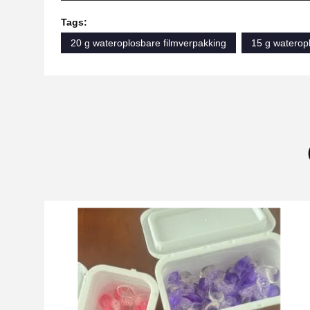
Tags:
20 g wateroplosbare filmverpakking
15 g waterop