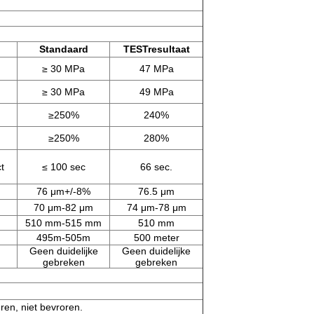
Standaard
TESTresultaat
≥ 30 MPa
47 MPa
≥ 30 MPa
49 MPa
≥250%
240%
≥250%
280%
t
≤ 100 sec
66 sec.
76 μm+/-8%
76.5 μm
70 μm-82 μm
74 μm-78 μm
510 mm-515 mm
510 mm
495m-505m
500 meter
Geen duidelijke
Geen duidelijke
gebreken
gebreken
ren, niet bevroren.