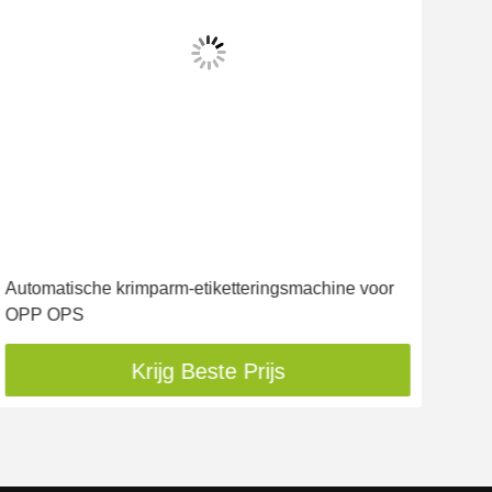
Vid
Automatische krimparm-etiketteringsmachine voor
Sto
OPP OPS
auto
Krijg Beste Prijs