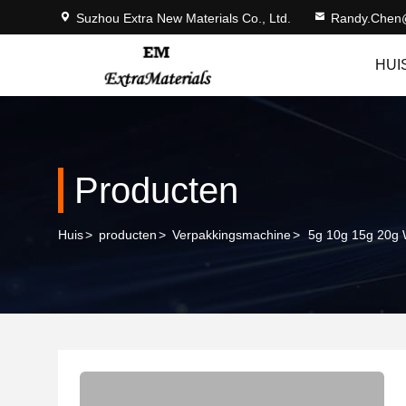
Suzhou Extra New Materials Co., Ltd.
Randy.Chen
HUI
Producten
Huis
>
producten
>
Verpakkingsmachine
>
5g 10g 15g 20g 