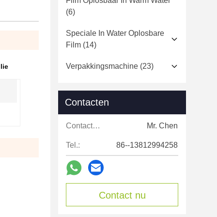
Film Oplosbaar In Warm Water
(6)
Speciale In Water Oplosbare
Film
(14)
Verpakkingsmachine
(23)
lie
Contacten
Contacten:
Mr. Chen
Tel.:
86--13812994258
Contact nu