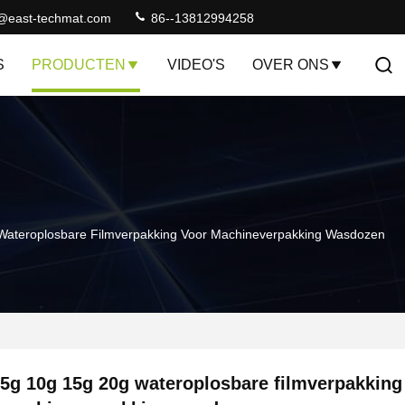
@east-techmat.com
86--13812994258
S
PRODUCTEN
VIDEO'S
OVER ONS
Wateroplosbare Filmverpakking Voor Machineverpakking Wasdozen
5g 10g 15g 20g wateroplosbare filmverpakking