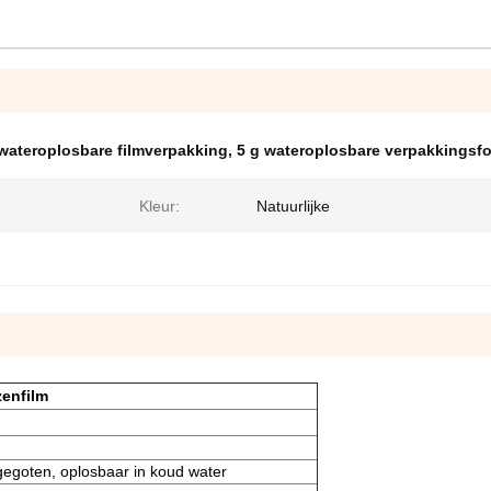
wateroplosbare filmverpakking
,
5 g wateroplosbare verpakkingsfo
Kleur:
Natuurlijke
enfilm
 gegoten, oplosbaar in koud water